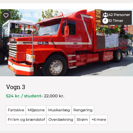
42
Personer
10
Timer
Vogn 3
524 kr. / student
• 22.000 kr.
Fartskive
Miljøzone
Musikanlæg
Rengøring
Fri km og brændstof
Overdækning
Strøm
+6 mere