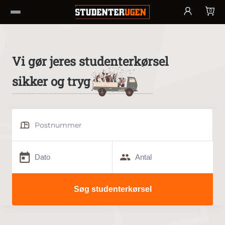
0
Vi gør jeres studenterkørsel
sikker og tryg
Postnummer