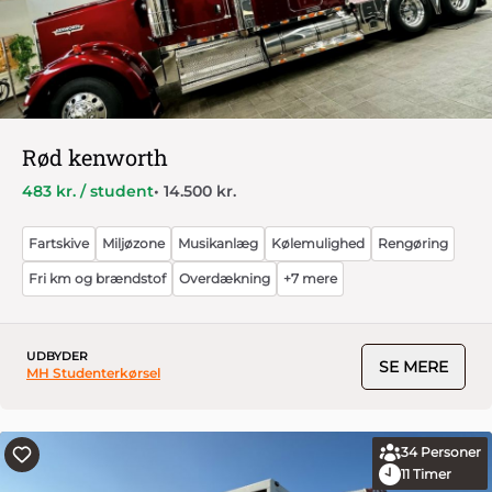
Rød kenworth
483 kr. / student
• 14.500 kr.
Fartskive
Miljøzone
Musikanlæg
Kølemulighed
Rengøring
Fri km og brændstof
Overdækning
+7 mere
UDBYDER
SE MERE
MH Studenterkørsel
34
Personer
11
Timer