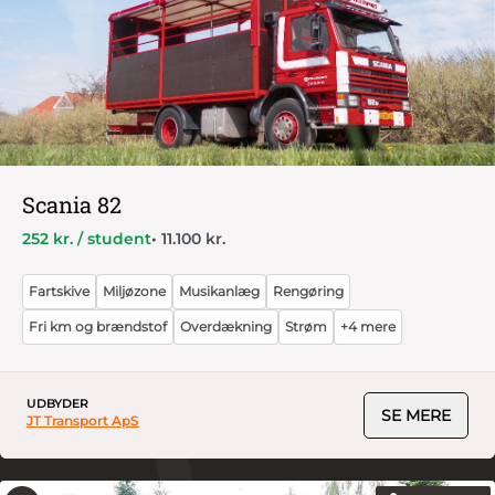
Scania 82
252 kr. / student
• 11.100 kr.
Fartskive
Miljøzone
Musikanlæg
Rengøring
Fri km og brændstof
Overdækning
Strøm
+4 mere
UDBYDER
SE MERE
JT Transport ApS