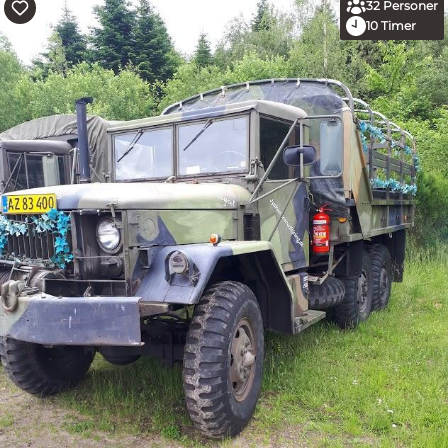
32
Personer
10
Timer