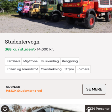
Studentervogn
368 kr. / student
• 14.000 kr.
Fartskive
Miljøzone
Musikanlæg
Rengøring
Fri km og brændstof
Overdækning
Strøm
+5 mere
UDBYDER
SE MERE
!AMOK Studenterkørsel
34
Personer