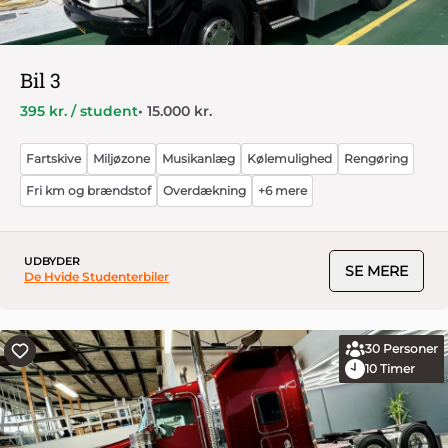
Bil 3
395 kr. / student
• 15.000 kr.
Fartskive
Miljøzone
Musikanlæg
Kølemulighed
Rengøring
Fri km og brændstof
Overdækning
+6 mere
UDBYDER
SE MERE
De Hvide Studenterbiler
30
Personer
10
Timer