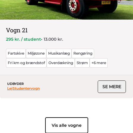
Vogn 21
295 kr. / student
• 13.000 kr.
Fartskive
Miljøzone
Musikanlæg
Rengøring
Fri km og brændstof
Overdækning
Strøm
+6 mere
UDBYDER
SE MERE
LejStudentervogn
Vis alle vogne