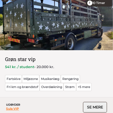
10
Timer
Grøn star vip
541 kr. / student
• 20.000 kr.
Fartskive
Miljøzone
Musikanlæg
Rengøring
Fri km og brændstof
Overdækning
Strøm
+5 mere
UDBYDER
SE MERE
Sula VIP