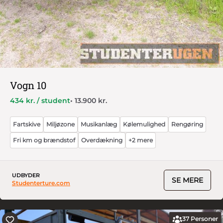
Vogn 10
434 kr. / student
• 13.900 kr.
Fartskive
Miljøzone
Musikanlæg
Kølemulighed
Rengøring
Fri km og brændstof
Overdækning
+2 mere
UDBYDER
SE MERE
Studenterture.com
37
Personer