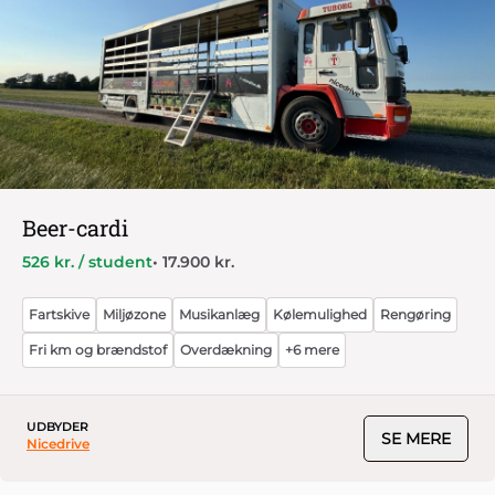
Beer-cardi
526 kr. / student
• 17.900 kr.
Fartskive
Miljøzone
Musikanlæg
Kølemulighed
Rengøring
Fri km og brændstof
Overdækning
+6 mere
UDBYDER
SE MERE
Nicedrive