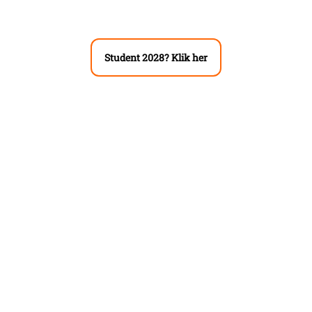
Student 2028? Klik her
STUDENTERUGEN
Albuen 14, 6000 Kolding
CVR 25312309
71741931
info@studenterugen.dk