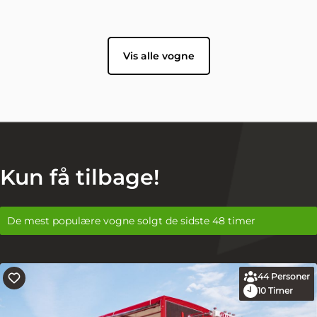
Vis alle vogne
Kun få tilbage!
De mest populære vogne solgt de sidste 48 timer
44
Personer
10
Timer