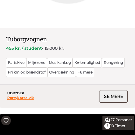
Tuborgvognen
455 kr. / student
• 15.000 kr.
Fartskive
Miljøzone
Musikanlæg
Kølemulighed
Rengøring
Fri km og brændstof
Overdækning
+6 mere
UDBYDER
SE MERE
Partykørsel.dk
27
Personer
10
Timer