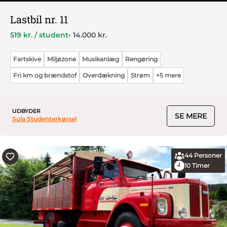
Lastbil nr. 11
519 kr. / student
• 14.000 kr.
Fartskive
Miljøzone
Musikanlæg
Rengøring
Fri km og brændstof
Overdækning
Strøm
+5 mere
UDBYDER
SE MERE
Sula Studenterkørsel
44
Personer
10
Timer