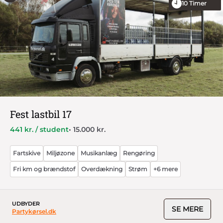
10
Timer
Fest lastbil 17
441 kr. / student
• 15.000 kr.
Fartskive
Miljøzone
Musikanlæg
Rengøring
Fri km og brændstof
Overdækning
Strøm
+6 mere
UDBYDER
SE MERE
Partykørsel.dk