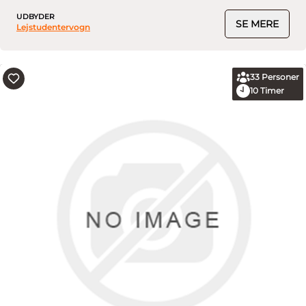
UDBYDER
SE MERE
Lejstudentervogn
33
Personer
10
Timer