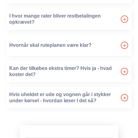
-
I hvor mange rater bliver restbetalingen
+
opkrævet?
-
Hvornår skal ruteplanen være klar?
+
-
Kan der tilkøbes ekstra timer? Hvis ja - hvad
+
koster det?
-
Hvis uheldet er ude og vognen går i stykker
+
under kørsel - hvordan løser I det så?
-