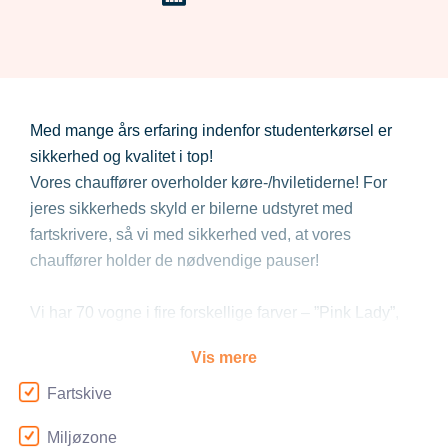
Med mange års erfaring indenfor studenterkørsel er
sikkerhed og kvalitet i top!
Vores chauffører overholder køre-/hviletiderne! For
jeres sikkerheds skyld er bilerne udstyret med
fartskrivere, så vi med sikkerhed ved, at vores
chauffører holder de nødvendige pauser!
Vi har 70 vogne i fire forskellige farver – ”Pink Lady”,
”Det Blå Lyn”, ”Krigeren” og "Firetruck". Vi har vogne i
Vis mere
alle størrelser, hvorfor vi har en vogn, der passer til
netop din klasse, uanset om I er 10, 30 eller 45
Fartskive
personer!
Miljøzone