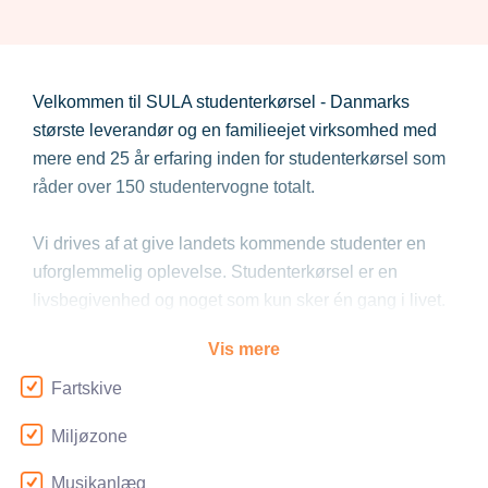
Velkommen til SULA studenterkørsel - Danmarks
største leverandør og en familieejet virksomhed med
mere end 25 år erfaring inden for studenterkørsel som
råder over 150 studentervogne totalt.
Vi drives af at give landets kommende studenter en
uforglemmelig oplevelse. Studenterkørsel er en
livsbegivenhed og noget som kun sker én gang i livet.
Vis mere
For at give Jer mest muligt ro i maven, opkræver vi
først restbetalingen for vognen 1. april, året hvor I skal
Fartskive
ud og køre. I har derfor god tid til at samle pengene ind
Miljøzone
og på samme tid giver det jer en sikkerhed at pengene
er hos jer og ikke os længst muligt.
Musikanlæg