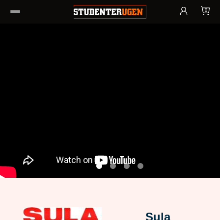
0
Sula