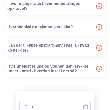
I hvor mange rater bliver restbetalingen
tilbyde alle typer vogne.
+
opkrævet?
-
I dag er vi et familieforetagende, hvor børnene hjælper
til i den daglige drift. Trine (datter), står for den daglige
Hvornår skal ruteplanen være klar?
+
kommunikation og salg, og Anders (søn) står for IT og
-
teknik.
Kan der tilkøbes ekstra timer? Hvis ja - hvad
+
koster det?
-
Hvis uheldet er ude og vognen går i stykker
+
under kørsel - hvordan løser I det så?
-