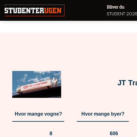
Bliver du
STUDENT 202
JT Tr
Hvor mange vogne?
Hvor mange byer?
8
606