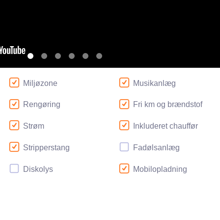
Miljøzone
Musikanlæg
Rengøring
Fri km og brændstof
Strøm
Inkluderet chauffør
Stripperstang
Fadølsanlæg
Diskolys
Mobilopladning