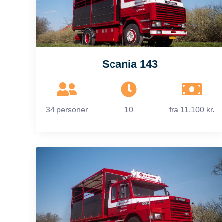
Scania 143
34 personer
10
fra
11.100 kr.