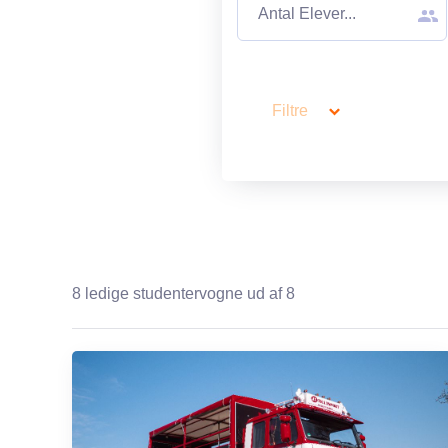
Ekstra timer kan tilkøbes for 50,00 kr. pr. pers. pr. påbegyn
Alle vores chauffører har stor erfaring med studenterkørsel
lovpligtige uddannelser.
Filtre
Det er ikke tilladt at medbring glas og glasflasker. Dette er
studenter og chauffør.
I vil få en vogn lignende den som ses på billederne.
8
ledige studentervogne ud af 8