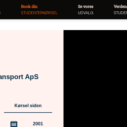
Book din
Se vores
Verden
8
STUDENTERKØRSEL
UDVALG
STUDE
ansport ApS
Kørsel siden
2001