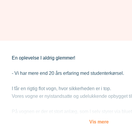
En oplevelse I aldrig glemmer!
- Vi har mere end 20 års erfaring med studenterkørsel.
I får en rigtig flot vogn, hvor sikkerheden er i top.
Vores vogne er nyistandsatte og udelukkende opbygget til
På vognen er der et stort anlæg, som I selv styrer via blu
smartphones, og der er 220 volt til opladning af Jeres tele
Vis mere