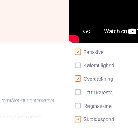
Fartskive
Kølemulighed
Overdækning
Lift til kørestol
 formålet studenterkørsel.
Røgmaskine
etooth gennem jeres
Skraldespand
foner.