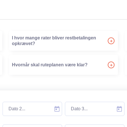
. polestang og robuste
danser på dem.
rligt vejr. Vognen kan
dette.
I hvor mange rater bliver restbetalingen
+
opkrævet?
-
Hvornår skal ruteplanen være klar?
+
mt krav til
-
inden bilen forlades. Vi
 gaffa tape til opsætning