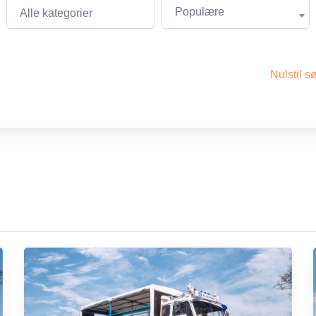
dt time.
Populære
Alle kategorier
 og har naturligvis de
Nulstil s
 af hensyn til både