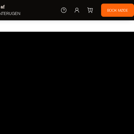
 af
0
NTERUGEN