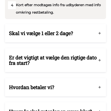
Kort efter modtages info fra udbyderen med info
4
studenterkørsel og har naturligvis de lovpligtige
omkring restbetaling.
uddannelser.
I vil få en vogn lignende den som ses på billederne.
Skal vi vælge 1 eller 2 dage?
Er det vigtigt at vælge den rigtige dato
fra start?
Hvordan betaler vi?