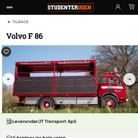
0
TILBAGE
Volvo F 86
PREV
NEX
Leverandør:
JT Transport ApS
Vi hjælper jer hele vejen