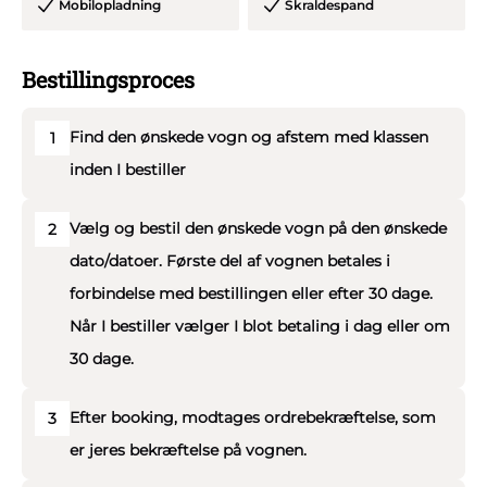
Mobilopladning
Skraldespand
samt krav til studenterkørsel.
Bestillingsproces
Rengøring er inkl., dog skal I selv fjerne al pynt og affald
inden bilen forlades.
Find den ønskede vogn og afstem med klassen
1
Vi medbringer affaldssække til affald.
inden I bestiller
Vi medbringer strips og gaffa tape til opsætning af Jeres
Vælg og bestil den ønskede vogn på den ønskede
2
medbragte pynt.
dato/datoer. Første del af vognen betales i
forbindelse med bestillingen eller efter 30 dage.
I har vognen i 10 timer.
Når I bestiller vælger I blot betaling i dag eller om
30 dage.
Ekstra timer kan tilkøbes for 50,00 kr. pr. pers. pr.
påbegyndt time.
Efter booking, modtages ordrebekræftelse, som
3
er jeres bekræftelse på vognen.
Alle vores chauffører har stor erfaring med