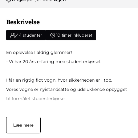
Beskrivelse
44 studenter
10 timer inkluderet
En oplevelse I aldrig glemmer!
- Vi har 20 års erfaring med studenterkørsel.
I får en rigtig flot vogn, hvor sikkerheden er i top.
Vores vogne er nyistandsatte og udelukkende opbygget
til formålet studenterkørsel.
På vognen er der et stort anlæg, som I selv styrer via
Læs mere
bluetooth gennem jeres smartphones, og der er 220 volt
til opladning af Jeres telefoner.