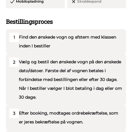
Mobilopladning
Skraldespand
gerne med pyntning og ophængning af bannere m.v.
- Ovenstående veteran lastbil vil skabe stor
Bestillingsproces
opmærksomhed, når I kommer kørende. En del af
formålet med kørslen er naturligvis at blive set og
Find den ønskede vogn og afstem med klassen
1
tiljublet.
inden I bestiller
Med 15 års erfaring i at køre med studenter vogne kan vi
garantere, at I får en god, sikker og uforglemmelig
Vælg og bestil den ønskede vogn på den ønskede
2
studenter kørsel med højt humør. Vi er fleksible,
dato/datoer. Første del af vognen betales i
professionelle og seriøse.
forbindelse med bestillingen eller efter 30 dage.
Siddepladser: 30 personer. + 2 kørestolepladser
Når I bestiller vælger I blot betaling i dag eller om
Vi kan garantere jer for en dag, hvor intet bliver overladt
30 dage.
til tilfældighederne, og hvor trygheden er i højsædet.
Efter booking, modtages ordrebekræftelse, som
3
er jeres bekræftelse på vognen.