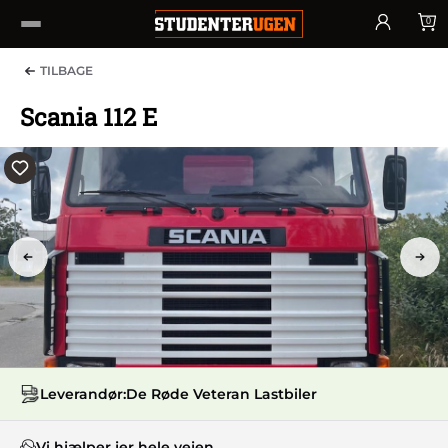
0
TILBAGE
Scania 112 E
PREV
NEX
Leverandør:
De Røde Veteran Lastbiler
Vi hjælper jer hele vejen