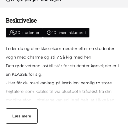
Beskrivelse
30 studenter
10 timer inkluderet
Leder du og dine klassekammerater efter en studenter
vogn med charme og stil? Så kig med her!
Den røde veteran lastbil står for studenter kørsel; der er i
en KLASSE for sig.
- Her får du musikanlæg på lastbilen; nemlig to store
højtalere, som kobles til via bluetooth trådløst fra din
mobiltelefon. Højtalerne kan spille så højt, at I ikke kan
tale sammen normalt på ladet og overdynger de andre
Læs mere
kørende studenter vogne.
- Lastbilen er forsynet med god siddekomfort i form af