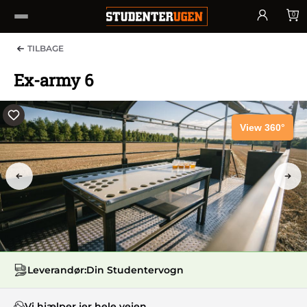
0
TILBAGE
Ex-army 6
View 360°
PREV
NEX
Leverandør:
Din Studentervogn
Vi hjælper jer hele vejen