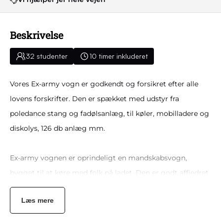
Beskrivelse
32 studenter
10 timer inkluderet
Vores Ex-army vogn er godkendt og forsikret efter alle
lovens forskrifter. Den er spækket med udstyr fra
poledance stang og fadølsanlæg, til køler, mobilladere og
diskolys, 126 db anlæg mm.
Ex-army vognen er oprindeligt en mandskabsvogn,
bygget til at køre med folk på ladet. Den er godt affjedret
og udstyret med siddepladser til alle.
Læs mere
Vores vogne er udstyret væsentligt bedre en mange