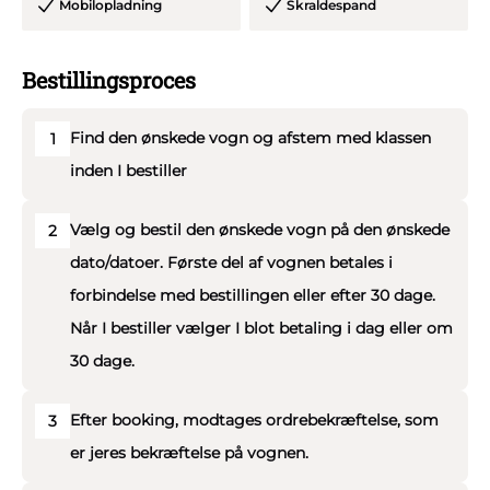
Mobilopladning
Skraldespand
- Højt til loftet!
- Diskolys som køre i takt til musikken
Bestillingsproces
- Mobilladere
- Skraldespand
Find den ønskede vogn og afstem med klassen
1
- Førstehjælpskasse
inden I bestiller
- 3 forskellige horn
- Fri kilometer og brændstof
Vælg og bestil den ønskede vogn på den ønskede
2
- Slutrengøring
dato/datoer. Første del af vognen betales i
- Mulighed for tilkøb af slush ice
forbindelse med bestillingen eller efter 30 dage.
Når I bestiller vælger I blot betaling i dag eller om
Bemærk venligst at vi ikke ruller presenningen helt op på
30 dage.
taget af sikkerhedshensyn.
Efter booking, modtages ordrebekræftelse, som
3
Der er mulighed for tilkøb af 2 timers ekstra kørsel
er jeres bekræftelse på vognen.
(2.500,- pr. påbegyndt time.)