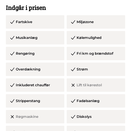
andre studentervogne på markedet og så er de lidt større,
Indgår i prisen
så der er danseplads og højt til loftet!
Fartskive
Miljøzone
Med i prisen er:
Musikanlæg
Kølemulighed
- Poledance stang
Rengøring
Fri km og brændstof
- Stort anlæg (2 x Soundboks 3)
- Polstrede bænke, som kan klappe op for endnu mere
Overdækning
Strøm
plads
- Fadølsanlæg
Inkluderet chauffør
Lift til kørestol
- Beerpongbord
Stripperstang
Fadølsanlæg
- Cooler
- Stort skridsikkert dansegulv
Røgmaskine
Diskolys
- Skridsikker trappe med gelænder
- Opbevarigskasser til tøj og tasker