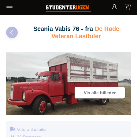
0
Scania Vabis 76 - fra
De Røde
Veteran Lastbiler
Vis alle billeder
Veteranlastbiler
28 Personer