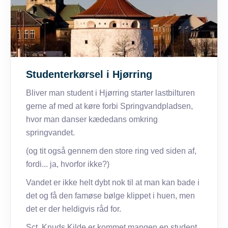
Studenterkørsel i Hjørring
Bliver man student i Hjørring starter lastbilturen
gerne af med at køre forbi Springvandpladsen,
hvor man danser kædedans omkring
springvandet.
(og tit også gennem den store ring ved siden af,
fordi... ja, hvorfor ikke?)
Vandet er ikke helt dybt nok til at man kan bade i
det og få den famøse bølge klippet i huen, men
det er der heldigvis råd for.
Sct. Knuds Kilde er kommet mangen en student