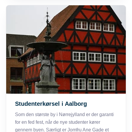
Studenterkørsel i Aalborg
Som den største by i Nørrejylland er der garanti
for en fed fest, når de nye studenter kører
gennem byen. Særligt er Jomfru Ane Gade et