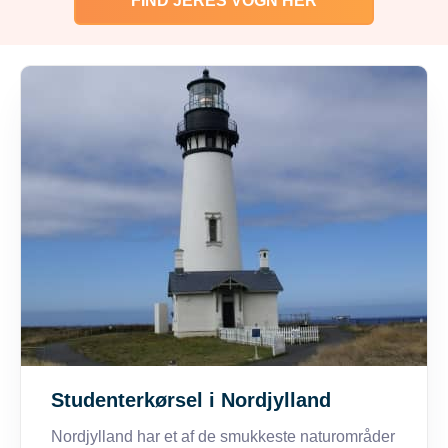
FIND JERES VOGN HÉR
Studenterkørsel i Nordjylland
Nordjylland har et af de smukkeste naturområder