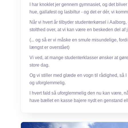
I har knoklet jer gennem gymnasiet, og det bliver 
hue, gallafest og lasbiltur - og det er dér, vi komme
Når vi hvert år tilbyder studenterkørsel i Aalborg,
stolthed over, at vi kan være en beskeden del af j
(... og så er vi måske en smule misundelige, fordi 
længst er overstået)
Vi ved, at mange studenterklasser ønsker at gøre
store dag.
Og vi stiller med glæde en vogn til rådighed, så 
og uforglemmelig.
I hvert fald så uforglemmelig den nu kan være, n
have bællet en kasse bajere nydt en genstand ell