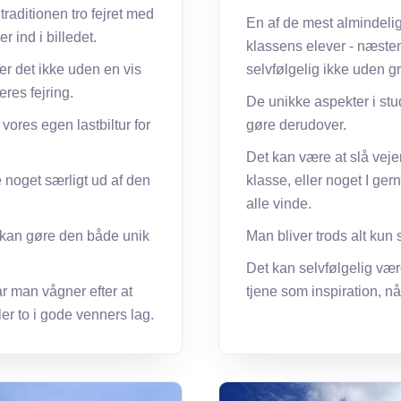
traditionen tro fejret med
En af de mest almindelige
r ind i billedet.
klassens elever - næsten
 er det ikke uden en vis
selvfølgelig ikke uden gr
eres fejring.
De unikke aspekter i stu
vores egen lastbiltur for
gøre derudover.
Det kan være at slå vejen
 noget særligt ud af den
klasse, eller noget I ger
alle vinde.
I kan gøre den både unik
Man bliver trods alt kun 
Det kan selvfølgelig være
år man vågner efter at
tjene som inspiration, n
er to i gode venners lag.