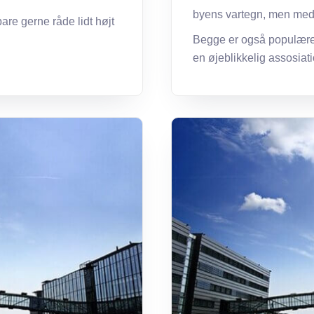
byens vartegn, men med 
bare gerne råde lidt højt
Begge er også populære st
en øjeblikkelig assosiati