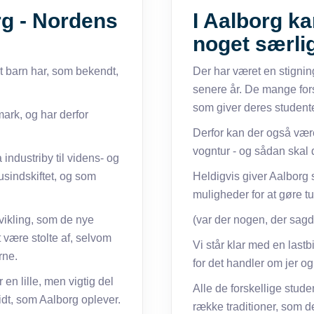
rg - Nordens
I Aalborg kan
noget særli
t barn har, som bekendt,
Der har været en stigning
senere år. De mange fors
som giver deres studente
ark, og har derfor
Derfor kan der også være
vogntur - og sådan skal
industriby til videns- og
sindskiftet, og som
Heldigvis giver Aalborg
muligheder for at gøre tur
vikling, som de nye
(var der nogen, der sag
t være stolte af, selvom
Vi står klar med en lastbi
rne.
for det handler om jer og
en lille, men vigtig del
Alle de forskellige studen
dt, som Aalborg oplever.
række traditioner, som de