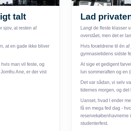
gt talt
Lad private
 sjov, at resten af
Langt de fleste klasser v
overstået, men det er lang
n, at en gade ikke bliver
Hvis forældrene til én af 
gymnasietidens sidste fe
 hvis man vil feste, og
At sige et gedigent farv
 Jomfru Ane, er der vist
lun sommeraften og en (m
Det var sådan, vi selv va
tidernes morgen, og det 
Uanset, hvad I ender med 
få en mega fed dag - hvo
reservekøbenhavnerne i 
studenterfest.