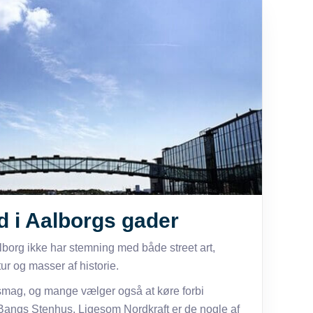
d i Aalborgs gader
lborg ikke har stemning med både street art,
ur og masser af historie.
 smag, og mange vælger også at køre forbi
 Bangs Stenhus. Ligesom Nordkraft er de nogle af