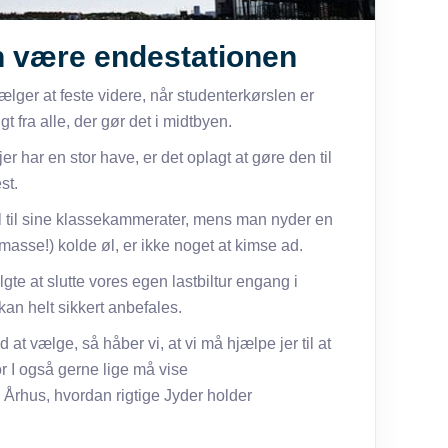
n være endestationen
ælger at feste videre, når studenterkørslen er
t fra alle, der gør det i midtbyen.
jer har en stor have, er det oplagt at gøre den til
st.
el til sine klassekammerater, mens man nyder en
asse!) kolde øl, er ikke noget at kimse ad.
lgte at slutte vores egen lastbiltur engang i
kan helt sikkert anbefales.
at vælge, så håber vi, at vi må hjælpe jer til at
r I også gerne lige må vise
Århus, hvordan rigtige Jyder holder