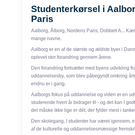
Studenterkørsel i Aalbo
Paris
Aalborg, Ålborg, Nordens Paris, Dobbelt A... Kær
mange navne.
Aalborg er en af de største og ældste byer i Danm
oplevet stor forandring gennem årene.
Den forandring fortsætter med byens udvikling fra 
uddannelsesby, som blev påbegyndt omkring årtu
endnu er i gang.
Aalborgs fokus på uddannelse og viden er en ud
studerende hvert år bidrager til - og det kan I god
det måske ikke lige er dét, der fylder mest i tanke
Den skolegang, I studenter har været igennem, er 
af de kulturelle og uddannelsesmæssige fremskri