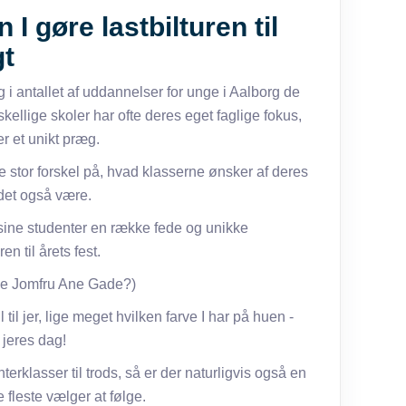
 I gøre lastbilturen til
gt
 i antallet af uddannelser for unge i Aalborg de
kellige skoler har ofte deres eget faglige fokus,
r et unikt præg.
 stor forskel på, hvad klasserne ønsker af deres
 det også være.
 sine studenter en række fede og unikke
en til årets fest.
de Jomfru Ane Gade?)
l til jer, lige meget hvilken farve I har på huen -
 jeres dag!
terklasser til trods, så er der naturligvis også en
 fleste vælger at følge.