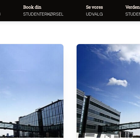
Book din
Se vores
Verden
8
STUDENTERKØRSEL
UDVALG
STUDE