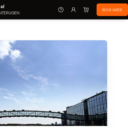
 af
0
NTERUGEN