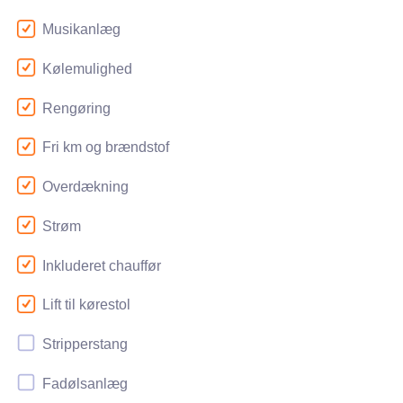
Musikanlæg
Vores chauffør elsker højt musik, og fulde unge glade
Kølemulighed
mennesker.
Rengøring
Fri km og brændstof
Overdækning
Strøm
Inkluderet chauffør
Lift til kørestol
Stripperstang
Fadølsanlæg