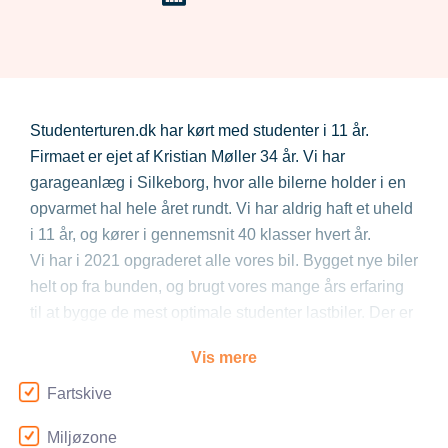
Studenterturen.dk har kørt med studenter i 11 år.
Firmaet er ejet af Kristian Møller 34 år. Vi har
garageanlæg i Silkeborg, hvor alle bilerne holder i en
opvarmet hal hele året rundt. Vi har aldrig haft et uheld
i 11 år, og kører i gennemsnit 40 klasser hvert år.
Vi har i 2021 opgraderet alle vores bil. Bygget nye biler
helt op fra bunden, og brugt vores mange års erfaring
til at bygge de mest optimale studenter lastbiler. Der er
monteret KÆMPE anlæg i alle bilerne, som kobles op
Vis mere
via Bluetooth. Mulighed for at få DJ ombord, samt
fadølsanlæg.
Fartskive
SIKKERHEDEN er 1.prioritet, og vi har aldrig fået en
Miljøzone
anmærkning fra politiet på nogle biler.