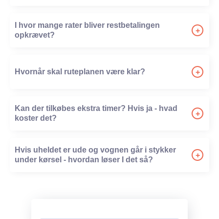
-
I hvor mange rater bliver restbetalingen
+
opkrævet?
-
Hvornår skal ruteplanen være klar?
+
-
Kan der tilkøbes ekstra timer? Hvis ja - hvad
+
koster det?
-
Hvis uheldet er ude og vognen går i stykker
+
under kørsel - hvordan løser I det så?
-