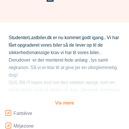
StudenterLastbiler.dk er nu kommet godt igang.. Vi har
fået opgraderet vores biler så de lever op til de
sikkerhedsmæssige krav vi har til vores biler..
Derudover er der monteret fede anlæg , lys samt
røgkanon. Så vi er klar til at give jer en uforglemmelig
dag!
GUL-BIL!!! Ingen tvivl om den vækker opsigt, som en
studenterbil skal på sådan en dag.. Bemærk størrelsen
på kassen!! Her undgår i at stå som sild i en tynde.. I
Vis mere
kan hoppe så tosset i vil uden at banke hovedet i
loftet..
Fartskive
- SIKKERBIL!.!.!
Miljøzone
- Polstret sæder