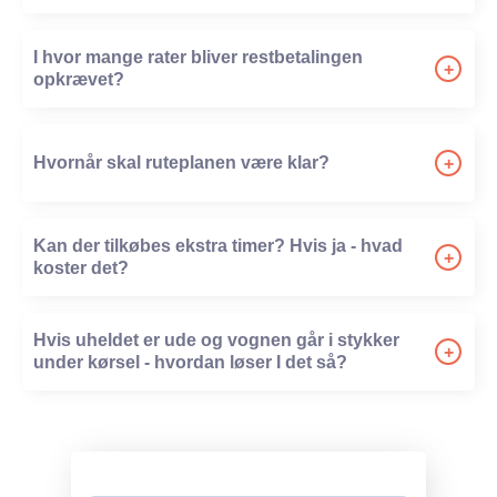
-
I hvor mange rater bliver restbetalingen
+
opkrævet?
-
Hvornår skal ruteplanen være klar?
+
-
Kan der tilkøbes ekstra timer? Hvis ja - hvad
+
koster det?
-
Hvis uheldet er ude og vognen går i stykker
+
under kørsel - hvordan løser I det så?
-