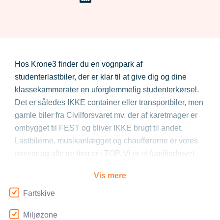
Hos Krone3 finder du en vognpark af
studenterlastbiler, der er klar til at give dig og dine
klassekammerater en uforglemmelig studenterkørsel.
Det er således IKKE container eller transportbiler, men
gamle biler fra Civilforsvaret mv. der af karetmager er
ombygget til FEST og bliver IKKE brugt til andet.
Lastbilerne, musikanlægget og chaufførerne er vores
ansvar og alle tre ting er i TOP. Vi er et familiedrevet
firma med mange års erfaring og er et af Danmarks
Vis mere
førende studentervognsfirmaer. Vi holder ord og sætter
en ære i at holde det vi lover.
Fartskive
Så når vi har skrevet kontrakt garanterer vi kørsel
Miljøzone
uanset sygdom, nedbrud, konkurs eller "alt muligt