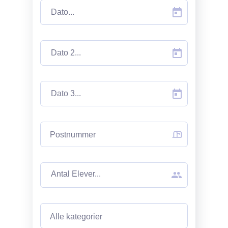
Vores studentervogne er bygget til det éne formål at
køre med studenter. Vi bestræber os på at være de
bedste i branchen, og derfor har vi fokus på tre ting, når
vi kører med årets nye studenter: Vi vil bringe
studenterne så festligt, præsentabelt og vigtigst af alt
sikkert frem mellem alle stoppene.
Det er vigtigt, at I lytter til chaufførens
sikkerhedsinstruktioner i starten af turen, og at I
løbende følger hans anvisninger og ellers følger jeres
Postnummer
sunde fornuft hele dagen.
Det er derudover forbudt at kaste affald, flasker og
dåser ud af vognen. Hvis i skader andre køretøjer eller
personer med flasker el. lignede står det for jeres egen
regning.
Alle kategorier