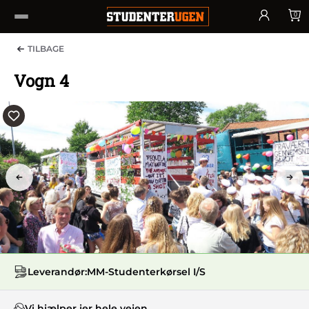
0
TILBAGE
Vogn 4
PREV
NEX
Leverandør:
MM-Studenterkørsel I/S
Vi hjælper jer hele vejen