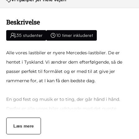
Beskrivelse
35 studenter
10 timer inkluderet
Alle vores lastbiler er nyere Mercedes-lastbiler. De er
hentet i Tyskland. Vi ændrer dem efterfølgende, så de
passer perfekt til formålet og er med til at give jer
rammerne for, at I kan få den bedste dag.
En god fest og musik er to ting, der går hånd i hånd.
Derfor er alle vores biler udstyrede med det nyeste,
bedste og største anlæg på markedet. Så I kan høre lige
Læs mere
netop jeres yndlingsmusik, mens festen drøner derudad.