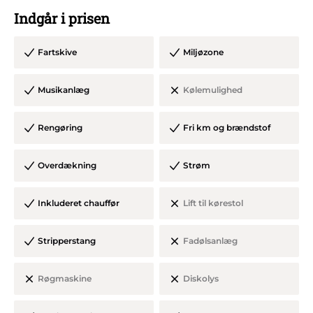
Musikken kan afspilles fra mobiltelefonen, iPod eller anden
Indgår i prisen
enhed.
Fartskive
Miljøzone
Sikkerhed:
Musikanlæg
Kølemulighed
•Alle lastbiler er bygget efter den Danske lovgivning
•Synet og godkendt til formålet
Rengøring
Fri km og brændstof
•Siderne er konstruerede, så man IKKE kan falde ud
•Ekstra bred trappe med gelænder
Overdækning
Strøm
•Dobbelt bagdør med kraftig lås
•Robuste fastgjorte bænke
Inkluderet chauffør
Lift til kørestol
•Brandslukker og førstehjælpskasse
Stripperstang
Fadølsanlæg
Opbygningen
Røgmaskine
Diskolys
•Kæmpe musikanlæg
•Kæmpe tågehorn