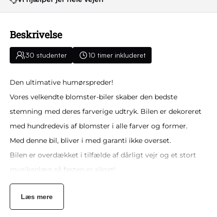
Beskrivelse
30 studenter
10 timer inkluderet
Den ultimative humørspreder!
Vores velkendte blomster-biler skaber den bedste
stemning med deres farverige udtryk. Bilen er dekoreret
med hundredevis af blomster i alle farver og former.
Med denne bil, bliver i med garanti ikke overset.
Bilen er overdækket i tilfælde af dårligt vejr og et stort
musikanlæg så festen er sikret!
Musikken styre i selv via bluetooth opkobling, så det
Læs mere
passer til den fest i vil have.
Her er siddepladser til alle når dansefødderne skal have en