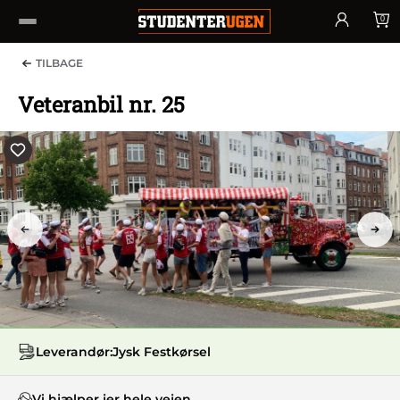
0
TILBAGE
Veteranbil nr. 25
PREV
NEX
Leverandør:
Jysk Festkørsel
Vi hjælper jer hele vejen