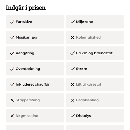
pause.
Indgår i prisen
Fartskive
Miljøzone
Bilens farve og model kan variere fra viste billede.
Musikanlæg
Kølemulighed
Rengøring er inkl. dog skal alt pynt og affald fjernes fra
bilen inden denne forlades til sidst.
Rengøring
Fri km og brændstof
Overdækning
Strøm
Inkluderet chauffør
Lift til kørestol
Stripperstang
Fadølsanlæg
Røgmaskine
Diskolys