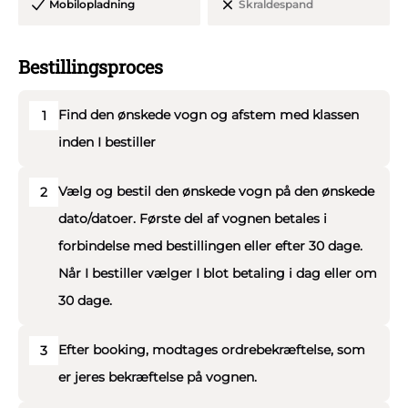
Mobilopladning
Skraldespand
gerne med pyntning og ophængning af bannere m.v.
- Ovenstående veteran lastbil vil skabe stor
Bestillingsproces
opmærksomhed, når I kommer kørende. En del af
formålet med kørslen er naturligvis at blive set og
Find den ønskede vogn og afstem med klassen
1
tiljublet.
inden I bestiller
Med 15 års erfaring i at køre med studenter vogne kan vi
garantere, at I får en god, sikker og uforglemmelig
Vælg og bestil den ønskede vogn på den ønskede
2
studenter kørsel med højt humør. Vi er fleksible,
dato/datoer. Første del af vognen betales i
professionelle og seriøse.
forbindelse med bestillingen eller efter 30 dage.
Siddepladser: 34 personer.
Når I bestiller vælger I blot betaling i dag eller om
Vi kan garantere jer for en dag, hvor intet bliver overladt
30 dage.
til tilfældighederne, og hvor trygheden er i højsædet.
Efter booking, modtages ordrebekræftelse, som
3
er jeres bekræftelse på vognen.