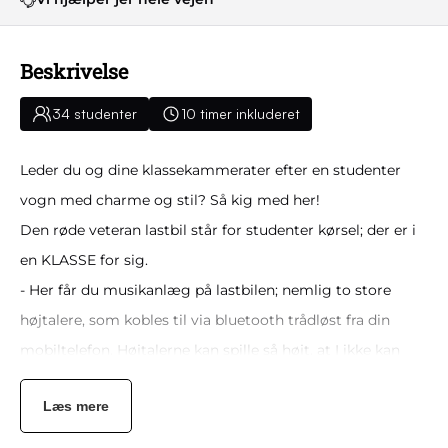
Beskrivelse
34 studenter
10 timer inkluderet
Leder du og dine klassekammerater efter en studenter
vogn med charme og stil? Så kig med her!
Den røde veteran lastbil står for studenter kørsel; der er i
en KLASSE for sig.
- Her får du musikanlæg på lastbilen; nemlig to store
højtalere, som kobles til via bluetooth trådløst fra din
mobiltelefon. Højtalerne kan spille så højt, at I ikke kan
tale sammen normalt på ladet og overdynger de andre
Læs mere
kørende studenter vogne.
- Lastbilen er forsynet med god siddekomfort i form af