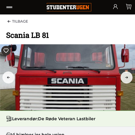
0
TILBAGE
Scania LB 81
PREV
NEX
Leverandør:
De Røde Veteran Lastbiler
Vi hjælper jer hele vejen