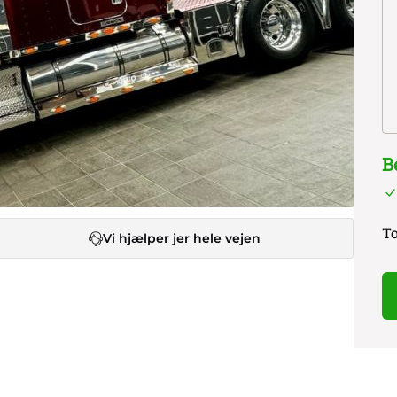
B
To
Vi hjælper jer hele vejen