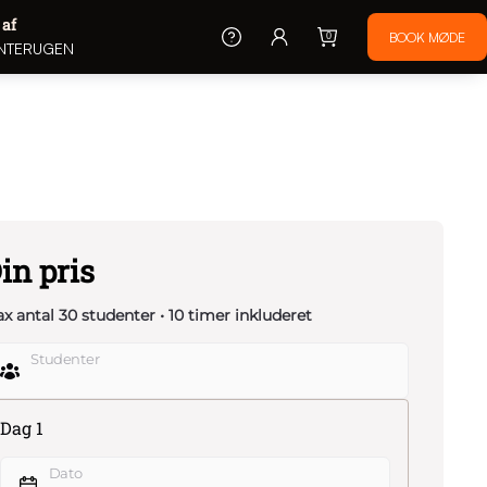
 af
0
NTERUGEN
in pris
x antal 30 studenter • 10 timer inkluderet
Studenter
Dag 1
Dato