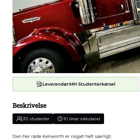
Leverandør:
MH Studenterkørsel
Beskrivelse
30 studenter
10 timer inkluderet
Den her røde Kenworth er noget helt særligt.