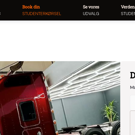
Book din
Se vores
Verden
8
STUDENTERKØRSEL
UDVALG
STUDE
D
Ma