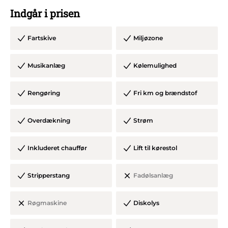
Indgår i prisen
Kom bare og book os så skal vi nok sørge for at I får en
Fartskive
Miljøzone
glimrende studenterkørsel :)
Musikanlæg
Kølemulighed
Rengøring
Fri km og brændstof
Overdækning
Strøm
Inkluderet chauffør
Lift til kørestol
Stripperstang
Fadølsanlæg
Røgmaskine
Diskolys