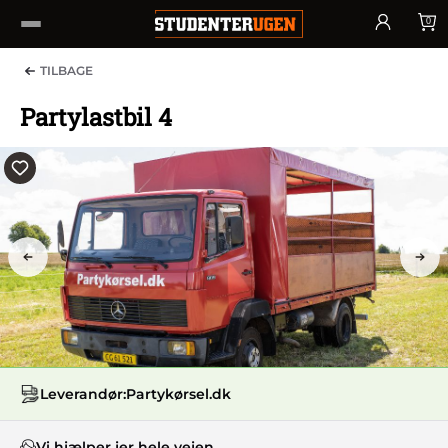
0
TILBAGE
Partylastbil 4
PREV
NEX
Leverandør:
Partykørsel.dk
Vi hjælper jer hele vejen