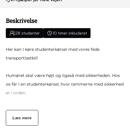
Beskrivelse
28 studenter
10 timer inkluderet
Her kan I køre studenterkørsel med vores fede
transportlastbil!
Humøret skal være højt og ligeså med sikkerheden. Hos
os får I en studenterkørsel, hvor rammerne med sikkerhed
er i orden.
Her får I ydermere fri kilometer indenfor de 10 timer
Læs mere
inklusiv tiden til pyntning, som vi tilbyder samt
rengøring.