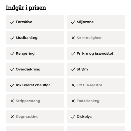
Indgår i prisen
Farve og model kan variere fra viste billede.
Fartskive
Miljøzone
Rengøring er inkl. dog skal alt pynt og affald fjernes fra
Musikanlæg
Kølemulighed
bilen inden denne forlades til sidst.
Rengøring
Fri km og brændstof
Overdækning
Strøm
Inkluderet chauffør
Lift til kørestol
Stripperstang
Fadølsanlæg
Røgmaskine
Diskolys