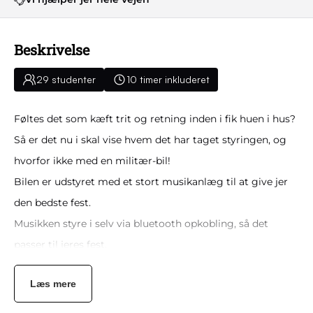
Beskrivelse
29 studenter
10 timer inkluderet
Føltes det som kæft trit og retning inden i fik huen i hus?
Så er det nu i skal vise hvem det har taget styringen, og
hvorfor ikke med en militær-bil!
Bilen er udstyret med et stort musikanlæg til at give jer
den bedste fest.
Musikken styre i selv via bluetooth opkobling, så det
passer til jeres fest.
Bilen er overdækket i tilfælde af dårligt vejr.
Læs mere
Her er siddepladser til alle når dansefødderne skal have en
pause.