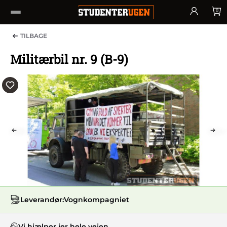
0
TILBAGE
Militærbil nr. 9 (B-9)
PREV
NEX
Leverandør:
Vognkompagniet
Vi hjælper jer hele vejen