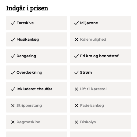
Indgår i prisen
Farve og model kan variere fra viste billede.
Fartskive
Miljøzone
Rengøring er inkl. dog skal alt pynt og affald fjernes fra
Musikanlæg
Kølemulighed
bilen inden denne forlades til sidst.
Rengøring
Fri km og brændstof
Overdækning
Strøm
Inkluderet chauffør
Lift til kørestol
Stripperstang
Fadølsanlæg
Røgmaskine
Diskolys