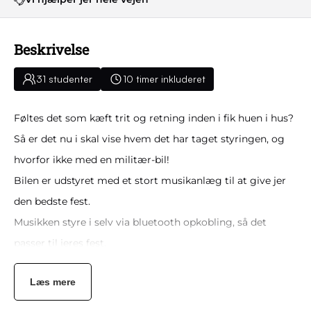
Beskrivelse
31 studenter
10 timer inkluderet
Føltes det som kæft trit og retning inden i fik huen i hus?
Så er det nu i skal vise hvem det har taget styringen, og
hvorfor ikke med en militær-bil!
Bilen er udstyret med et stort musikanlæg til at give jer
den bedste fest.
Musikken styre i selv via bluetooth opkobling, så det
passer til jeres fest.
Bilen er overdækket i tilfælde af dårligt vejr.
Læs mere
Her er siddepladser til alle når dansefødderne skal have en
pause.