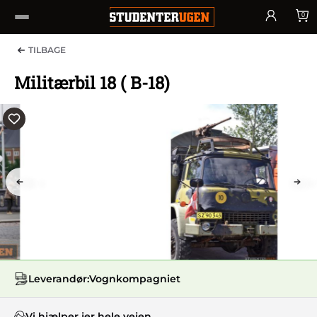
0
TILBAGE
Militærbil 18 ( B-18)
PREV
NEX
Leverandør:
Vognkompagniet
Vi hjælper jer hele vejen