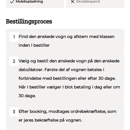
Mobilopladning
Skraldespand
På selve dagen råder I over vognen i 11 timer og
Bestillingsproces
bestemmer selv, hvor meget vi kører og holder stille. Der
er fri kilometer og brændstof på Jeres vogntur, og vi har
Find den ønskede vogn og afstem med klassen
1
naturligvis tegnet lovpligtig studenterforsikring.
inden I bestiller
Jeres sikkerhed er vigtig for os. Alle køretøjer er indrettet
og godkendt efter lovens forskrifter og alle vore søde
Vælg og bestil den ønskede vogn på den ønskede
2
chauffører har EU-bevis. Vi vedligeholder løbende vores
dato/datoer. Første del af vognen betales i
studentervogne og de bliver én gang om året synet og
forbindelse med bestillingen eller efter 30 dage.
godkendt.
Når I bestiller vælger I blot betaling i dag eller om
30 dage.
Efter booking, modtages ordrebekræftelse, som
3
er jeres bekræftelse på vognen.