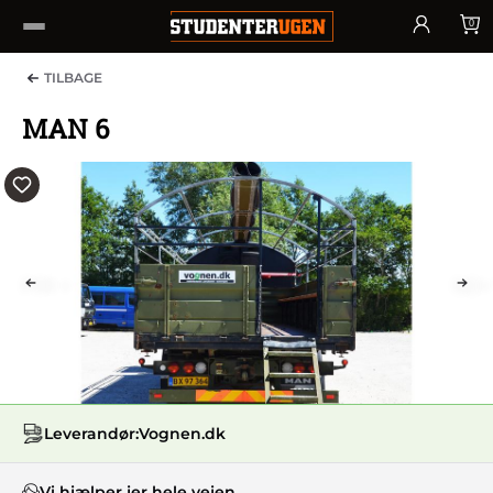
0
TILBAGE
MAN 6
PREV
NEX
Leverandør:
Vognen.dk
Vi hjælper jer hele vejen