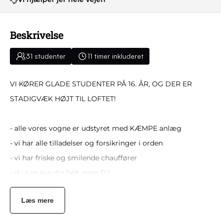
Beskrivelse
31 studenter
11 timer inkluderet
VI KØRER GLADE STUDENTER PÅ 16. ÅR, OG DER ER
STADIGVÆK HØJT TIL LOFTET!
- alle vores vogne er udstyret med KÆMPE anlæg
- vi har alle tilladelser og forsikringer i orden
- vi har friske og smilende chauffører
- du kan leje din helt egen DJ
- 11 timers vogntur & fri kilometer
Læs mere
Det er suverænt jer, der styrer musikken fra ladet. Det