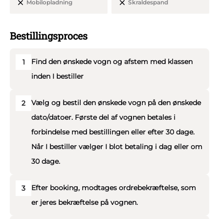
Mobilopladning
Skraldespand
På selve dagen råder I over vognen i 11 timer og
Bestillingsproces
bestemmer selv, hvor meget vi kører og holder stille. Der
er fri kilometer og brændstof på Jeres vogntur, og vi har
Find den ønskede vogn og afstem med klassen
1
naturligvis tegnet lovpligtig studenterforsikring.
inden I bestiller
Jeres sikkerhed er vigtig for os. Alle køretøjer er indrettet
og godkendt efter lovens forskrifter og alle vore søde
Vælg og bestil den ønskede vogn på den ønskede
2
chauffører har EU-bevis. Vi vedligeholder løbende vores
dato/datoer. Første del af vognen betales i
studentervogne og de bliver én gang om året synet og
forbindelse med bestillingen eller efter 30 dage.
godkendt.
Når I bestiller vælger I blot betaling i dag eller om
30 dage.
Efter booking, modtages ordrebekræftelse, som
3
er jeres bekræftelse på vognen.