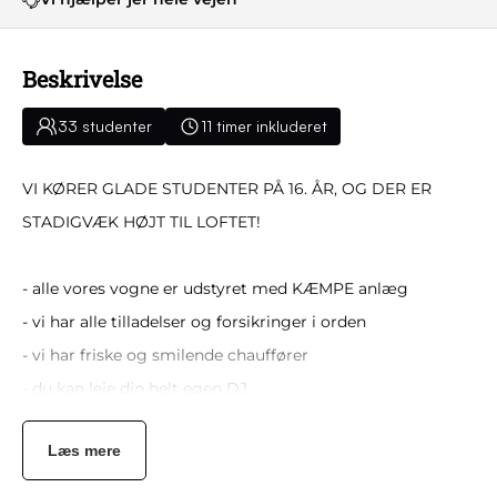
Beskrivelse
33 studenter
11 timer inkluderet
VI KØRER GLADE STUDENTER PÅ 16. ÅR, OG DER ER
STADIGVÆK HØJT TIL LOFTET!
- alle vores vogne er udstyret med KÆMPE anlæg
- vi har alle tilladelser og forsikringer i orden
- vi har friske og smilende chauffører
- du kan leje din helt egen DJ
- 11 timers vogntur & fri kilometer
Læs mere
Det er suverænt jer, der styrer musikken fra ladet. Det