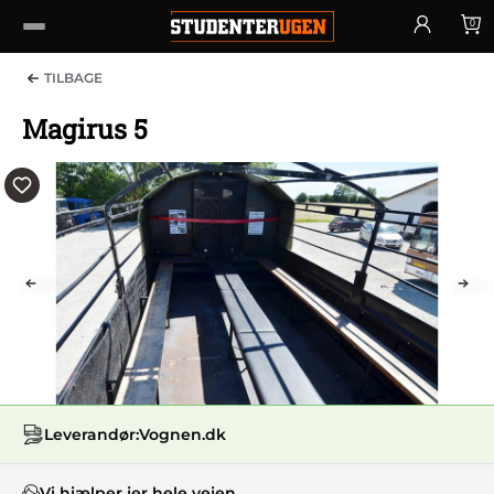
0
TILBAGE
Magirus 5
PREV
NEX
Leverandør:
Vognen.dk
Vi hjælper jer hele vejen