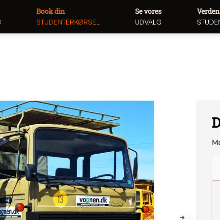
Book din
Se vores
Verden
8
STUDENTERKØRSEL
UDVALG
STUDE
D
Ma
NEXT