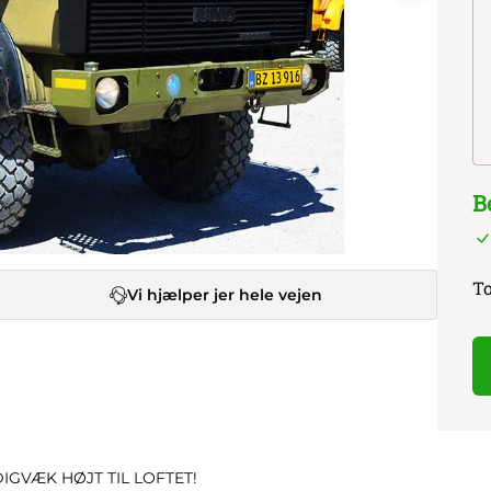
B
To
Vi hjælper jer hele vejen
DIGVÆK HØJT TIL LOFTET!