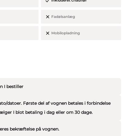
Inkluderet chauffør
Fadølsanlæg
selv, hvor meget vi kører og holder stille. Der er fri
gvis tegnet lovpligtig studenterforsikring.
Mobilopladning
t og godkendt efter lovens forskrifter og alle vore søde
studentervogne og de bliver én gang om året synet og
I bestiller
/datoer. Første del af vognen betales i forbindelse
vælger I blot betaling i dag eller om 30 dage.
eres bekræftelse på vognen.