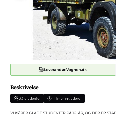
Leverandør:
Vognen.dk
Beskrivelse
33 studenter
11 timer inkluderet
VI KØRER GLADE STUDENTER PÅ 16. ÅR, OG DER ER STA