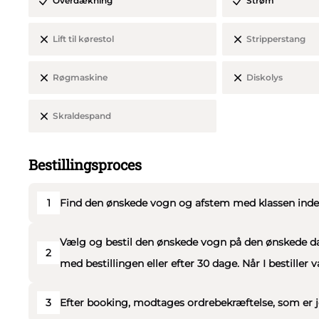
Overdækning
Strøm
påbegyndt time.
Lift til kørestol
Stripperstang
På selve dagen råder I over vognen i 11 timer og bestemmer 
kilometer og brændstof på Jeres vogntur, og vi har naturli
Røgmaskine
Diskolys
Jeres sikkerhed er vigtig for os. Alle køretøjer er indrette
Skraldespand
chauffører har EU-bevis. Vi vedligeholder løbende vores 
godkendt.
Bestillingsproces
1
Find den ønskede vogn og afstem med klassen inden 
Vælg og bestil den ønskede vogn på den ønskede dato
2
med bestillingen eller efter 30 dage. Når I bestiller 
3
Efter booking, modtages ordrebekræftelse, som er j