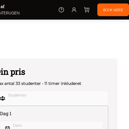
 af
0
NTERUGEN
in pris
x antal 33 studenter • 11 timer inkluderet
Studenter
Dag 1
Dato