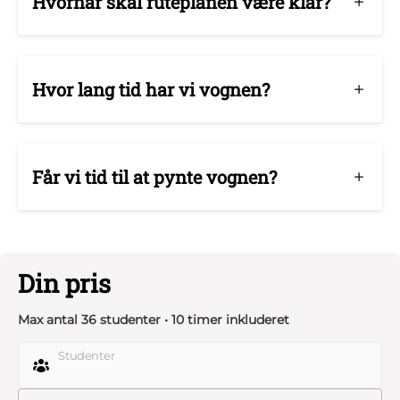
Hvornår skal ruteplanen være klar?
- Rengøring af lastbilen efter kørslen er inklusive i prisen.
- Hvis lastbilen går i stykker, har vi et ekstra køretøj
Hvor lang tid har vi vognen?
stående som backup. Vi har også en mekaniker med en
servicevogn som kan klare mindre fejl.
Får vi tid til at pynte vognen?
Din pris
Max antal 36 studenter • 10 timer inkluderet
Studenter