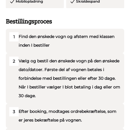
Mobilopladning
Skraldespand
- To rutinerede og ansvarlige chauffører- dette er for at
overholde køre hviletider. Vores chauffører er til dagligt
Bestillingsproces
alle enten ambulancereddere, brandmænd eller politifolk.
Find den ønskede vogn og afstem med klassen
1
- Vi kører som udgangspunkt med åbent lad med
inden I bestiller
presenningen rullet op, den kan naturligvis rulles ned ved
behov.
Vælg og bestil den ønskede vogn på den ønskede
2
dato/datoer. Første del af vognen betales i
- Sikkerhedsudstyr: Brandslukker og førstehjælpskasse.
forbindelse med bestillingen eller efter 30 dage.
Alle vores lastbiler har sikkerhedskamera installeret.
Når I bestiller vælger I blot betaling i dag eller om
30 dage.
- Vi medbringer strips og snor for fastgørelse af jeres
pynt.
Efter booking, modtages ordrebekræftelse, som
3
er jeres bekræftelse på vognen.
- Vi medbringer en stor skraldespand og medbringer