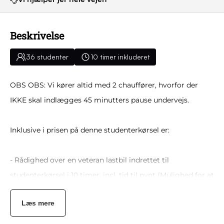
Beskrivelse
36 studenter
10 timer inkluderet
OBS OBS: Vi kører altid med 2 chauffører, hvorfor der
IKKE skal indlægges 45 minutters pause undervejs.
Inklusive i prisen på denne studenterkørsel er:
- Rådighed over en veteran lastbil indrettet til
studenterkørsel i 10 timer, incl. tid til pynt (Mulighed for at
tilkøbe ekstra timer, også på dagen) Prisen er inklusive 2
Læs mere
chauffører, fri kilometer og brændstof.