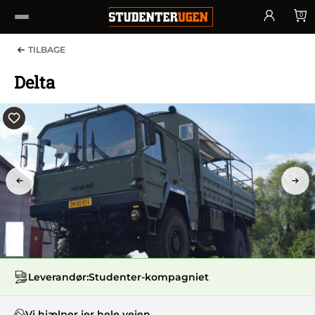
0
TILBAGE
Delta
PREV
NEX
Leverandør:
Studenter-kompagniet
Vi hjælper jer hele vejen