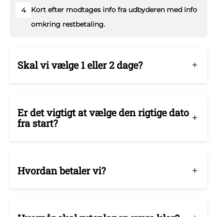
Kort efter modtages info fra udbyderen med info
4
skraldeposer.
omkring restbetaling.
- Vores siddebænke i siderne kan klappes ned så der bliver
mere plads.
Skal vi vælge 1 eller 2 dage?
- Godkendt syn hos biltilsynet. Synet sikrer at lastbilen
overholder lovens regler med hensyn til studenterkørsel.
Er det vigtigt at vælge den rigtige dato
Alle vores studentervogne synes hvert år.
fra start?
- Forsikringsdækning under veteranlastbilens
ansvarsforsikring
Hvordan betaler vi?
- Alle vores lastbiler er monteret med partikelfiltre,
hvorfor vi må køre i alle miljøzoner.